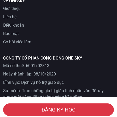
Về ONESKY
Giới thiệu
Liên hệ
Điều khoản
Bảo mật
Cơ hội việc làm
CÔNG TY CỔ PHẦN CỘNG ĐỒNG ONE SKY
Mã số thuế: 6001702813
Ngày thành lập: 08/10/2020
Lĩnh vực: Dịch vụ hỗ trợ giáo dục
Sứ mệnh: Trao những giá trị giàu tính nhân văn để xây
dựng một cộng đồng thành công bền vững
ĐĂNG KÝ HỌC
© 2024 Toàn bộ bản quyền thuộc OneSky